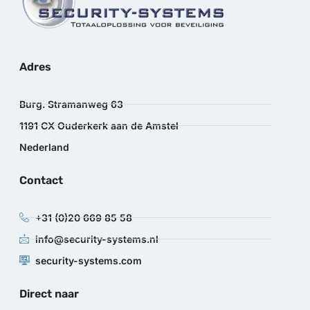
Adres
Burg. Stramanweg 63
1191 CX Ouderkerk aan de Amstel
Nederland
Contact
+31 (0)20 669 85 58
info@security-systems.nl
security-systems.com
Direct naar