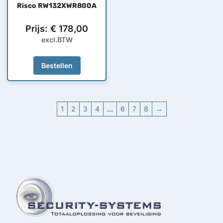
Risco RW132XWR800A
Prijs:
€
178,00
excl.BTW
Bestellen
1
2
3
4
…
6
7
8
→