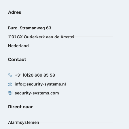
Adres
Burg. Stramanweg 63
1191 CX Ouderkerk aan de Amstel
Nederland
Contact
+31 (0)20 669 85 58
info@security-systems.nl
security-systems.com
Direct naar
Alarmsystemen