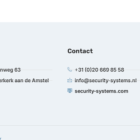
Contact
anweg 63
+31 (0)20 669 85 58
rkerk aan de Amstel
info@security-systems.nl
security-systems.com
Y