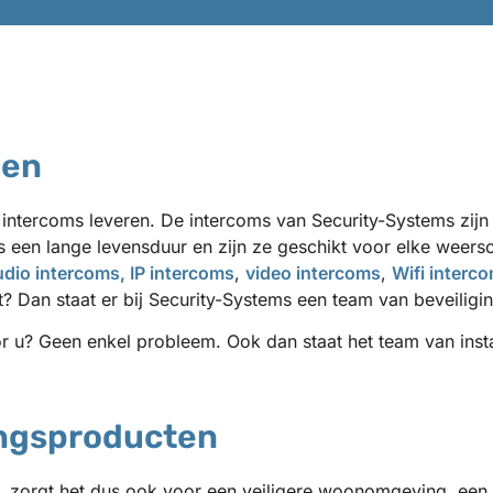
men
t intercoms leveren. De intercoms van Security-Systems zijn
een lange levensduur en zijn ze geschikt voor elke weerso
udio intercoms,
IP intercoms
,
video intercoms
,
Wifi interc
t? Dan staat er bij Security-Systems een team van beveiligi
oor u? Geen enkel probleem. Ook dan staat het team van ins
ingsproducten
zorgt het dus ook voor een veiligere woonomgeving, een c