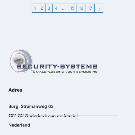
1
2
3
4
…
15
16
17
→
Adres
Burg. Stramanweg 63
1191 CX Ouderkerk aan de Amstel
Nederland