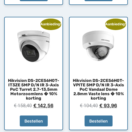
Aanbieding!
Aanbieding!
Hikvision DS-2CE56H0T-
Hikvision DS-2CE56H0T-
IT3ZE 5MP D/N IR 3-Axis
VPITE 5MP D/N IR 3-Axis
PoC Turret 2.7-13.5mm
PoC Vandaal Dome
Motorzoomlens � 10%
2.8mm Vaste lens � 10%
korting
korting
€
142,56
€
93,96
€
158,40
€
104,40
Bestellen
Bestellen