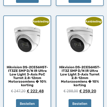
Aanbieding!
Aanbieding!
Hikvision DS-2CE56H5T-
Hikvision DS-2CE56H5T-
IT3ZE 5MP D/N IR Ultra
IT3Z 5MP D/N IR Ultra
Low Light 3-Axis PoC
Low Light 3-Axis Turret
Turret 2.8-12mm
2.8-12mm
Motorzoomlens � 10%
Motorzoomlens � 10%
korting
korting
€
222,48
€
259,20
€
247,20
€
288,00
Bestellen
Bestellen