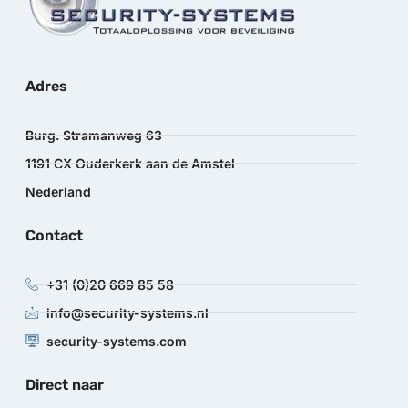
Adres
Burg. Stramanweg 63
1191 CX Ouderkerk aan de Amstel
Nederland
Contact
+31 (0)20 669 85 58
info@security-systems.nl
security-systems.com
Direct naar