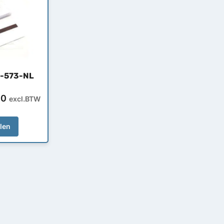
5-573-NL
00
excl.BTW
llen