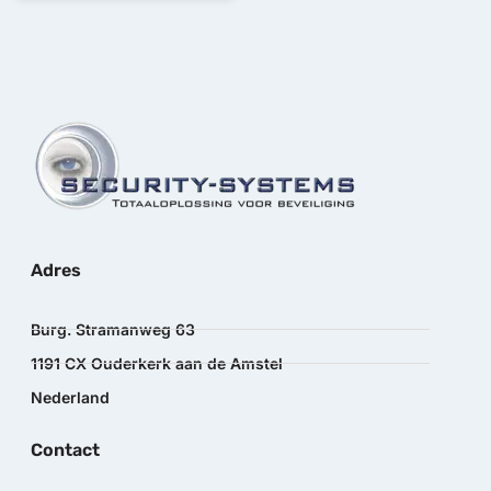
Adres
Burg. Stramanweg 63
1191 CX Ouderkerk aan de Amstel
Nederland
Contact