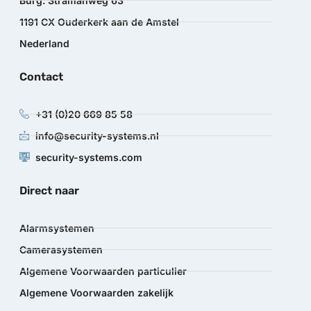
Burg. Stramanweg 63
1191 CX Ouderkerk aan de Amstel
Nederland
Contact
+31 (0)20 669 85 58
info@security-systems.nl
security-systems.com
Direct naar
Alarmsystemen
Camerasystemen
Algemene Voorwaarden particulier
Algemene Voorwaarden zakelijk