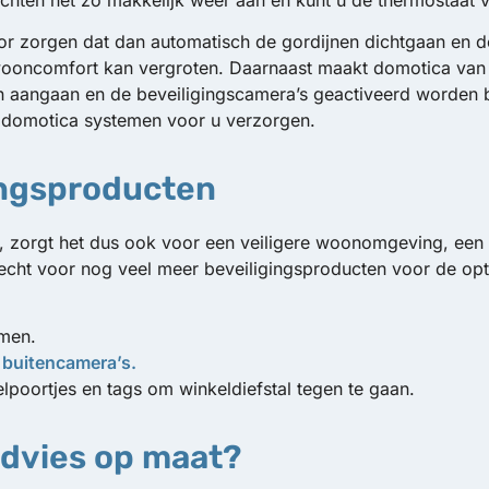
lichten net zo makkelijk weer aan en kunt u de thermostaat 
or zorgen dat dan automatisch de gordijnen dichtgaan en de 
wooncomfort kan vergroten. Daarnaast maakt domotica van S
n aangaan en de beveiligingscamera’s geactiveerd worden 
n domotica systemen voor u verzorgen.
ingsproducten
zorgt het dus ook voor een veiligere woonomgeving, een c
echt voor nog veel meer beveiligingsproducten voor de optim
emen.
t
buitencamera’s.
lpoortjes en tags om winkeldiefstal tegen te gaan.
advies op maat?