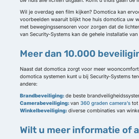
uw huis alle lichten uitgaan. Komt u thuis gaan de 
Wil je overdag een film kijken? Domotica kan ervo
voorbeelden waaruit blijkt hoe huis domotica uw 
met bewegingssensoren voor zorgen dat de lichte
van Security-Systems kan de gehele installatie va
Meer dan 10.000 beveilig
Naast dat domotica zorgt voor meer wooncomfort, 
domotica systemen kunt u bij Security-Systems ter
andere:
Brandbeveiliging:
de beste brandveiligheidssyst
Camerabeveiliging:
van
360 graden camera’s
to
Winkelbeveiliging:
diverse combinaties van winke
Wilt u meer informatie of 