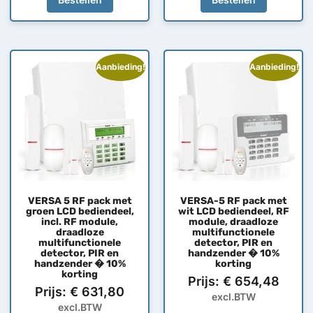
Aanbieding!
Aanbieding!
VERSA 5 RF pack met
VERSA-5 RF pack met
groen LCD bediendeel,
wit LCD bediendeel, RF
incl. RF module,
module, draadloze
draadloze
multifunctionele
multifunctionele
detector, PIR en
detector, PIR en
handzender � 10%
handzender � 10%
korting
korting
Prijs:
€
654,48
Prijs:
€
631,80
excl.BTW
excl.BTW