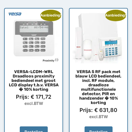
Aanbieding!
Aanbieding!
VERSA-LCDM-WRL
VERSA 5 RF pack met
Draadloos proximity
blauw LCD bediendeel,
bediendeel met groot
incl. RF module,
LCD display t.b.v. VERSA
draadloze
� 10% korting
multifunctionele
detector, PIR en
Prijs:
€
171,72
handzender � 10%
korting
excl.BTW
Prijs:
€
631,80
excl.BTW
Bestellen
Bestellen