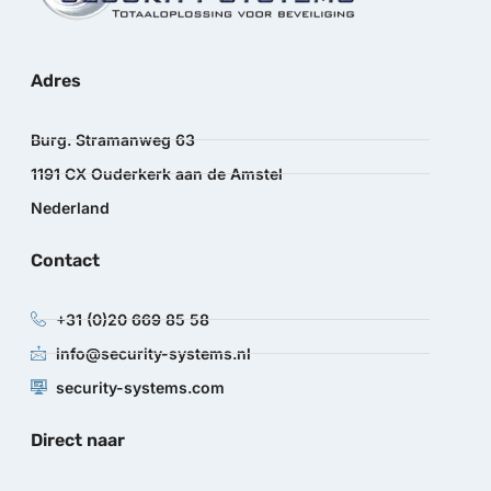
Adres
Burg. Stramanweg 63
1191 CX Ouderkerk aan de Amstel
Nederland
Contact
+31 (0)20 669 85 58
info@security-systems.nl
security-systems.com
Direct naar