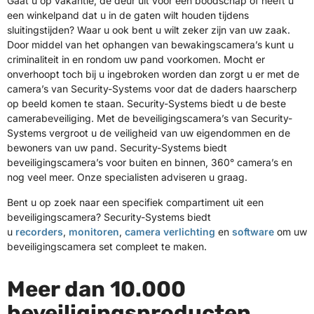
Gaat u op vakantie, de deur uit voor een boodschap of heeft u
een winkelpand dat u in de gaten wilt houden tijdens
sluitingstijden? Waar u ook bent u wilt zeker zijn van uw zaak.
Door middel van het ophangen van bewakingscamera’s kunt u
criminaliteit in en rondom uw pand voorkomen. Mocht er
onverhoopt toch bij u ingebroken worden dan zorgt u er met de
camera’s van Security-Systems voor dat de daders haarscherp
op beeld komen te staan. Security-Systems biedt u de beste
camerabeveiliging. Met de beveiligingscamera’s van Security-
Systems vergroot u de veiligheid van uw eigendommen en de
bewoners van uw pand. Security-Systems biedt
beveiligingscamera’s voor buiten en binnen, 360° camera’s en
nog veel meer. Onze specialisten adviseren u graag.
Bent u op zoek naar een specifiek compartiment uit een
beveiligingscamera? Security-Systems biedt
u
recorders
,
monitoren
,
camera verlichting
en
software
om uw
beveiligingscamera set compleet te maken.
Meer dan 10.000
beveiligingsproducten