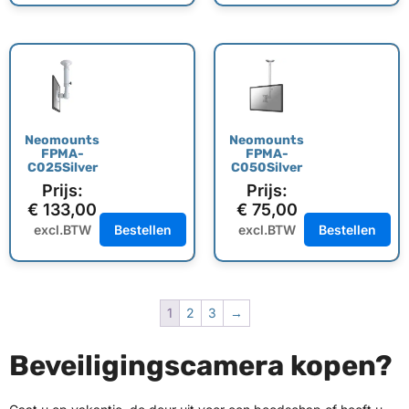
Neomounts
Neomounts
FPMA-
FPMA-
C025Silver
C050Silver
Prijs:
Prijs:
€
133,00
€
75,00
excl.BTW
Bestellen
excl.BTW
Bestellen
1
2
3
→
Beveiligingscamera kopen?