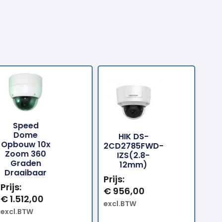
Speed
Dome
HIK DS-
Opbouw 10x
2CD2785FWD-
llen
Bestellen
Bestellen
Zoom 360
IZS(2.8-
Graden
12mm)
Draaibaar
Prijs:
Prijs:
€
956,00
€
1.512,00
excl.BTW
excl.BTW