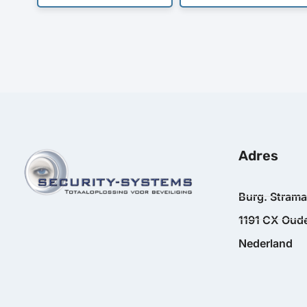
Adres
Burg. Stram
1191 CX Oude
Nederland