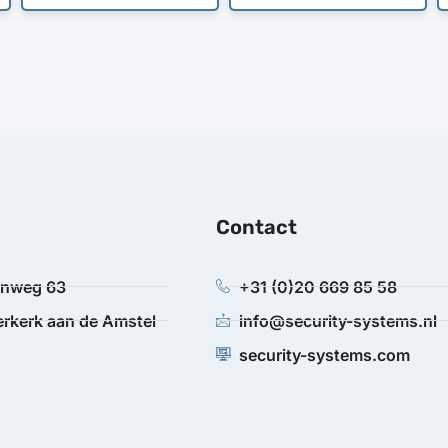
Contact
anweg 63
+31 (0)20 669 85 58
rkerk aan de Amstel
info@security-systems.nl
security-systems.com