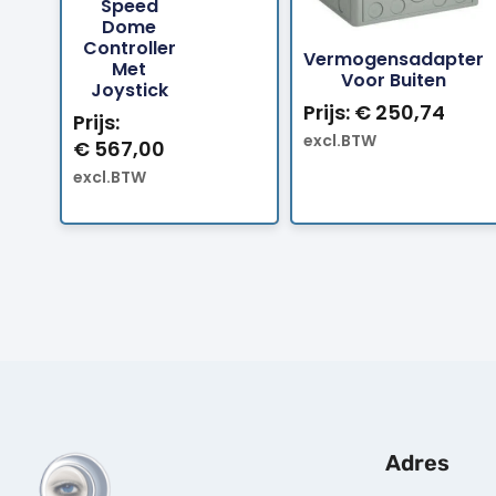
Speed
Dome
Bestellen
B
Controller
Vermogensadapter
Met
Voor Buiten
Joystick
Prijs:
€
250,74
Prijs:
excl.BTW
€
567,00
excl.BTW
Adres