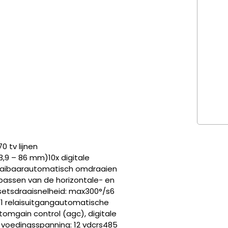
 tv lijnen
(3,9 – 86 mm)10x digitale
draaibaarautomatisch omdraaien
npassen van de horizontale- en
esetsdraaisnelheid: max300°/s6
1 relaisuitgangautomatische
tomgain control (agc), digitale
)voedingsspanning: 12 vdcrs485