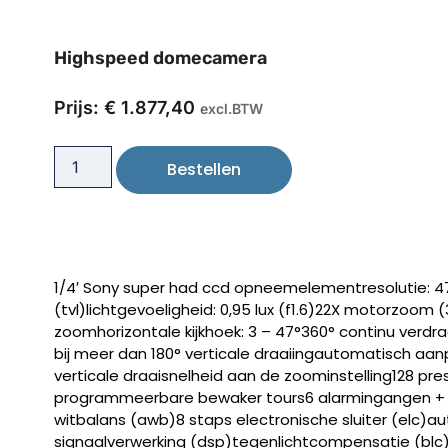
Highspeed domecamera
Prijs:
€
1.877,40
excl.BTW
Bestellen
1/4′ Sony super had ccd opneemelementresolutie: 470
(tvl)lichtgevoeligheid: 0,95 lux (f1.6)22X motorzoom 
zoomhorizontale kijkhoek: 3 – 47°360° continu ver
bij meer dan 180° verticale draaiingautomatisch aa
verticale draaisnelheid aan de zoominstelling128 pr
programmeerbare bewaker tours6 alarmingangen + 
witbalans (awb)8 staps electronische sluiter (elc)au
signaalverwerking (dsp)tegenlichtcompensatie (blc