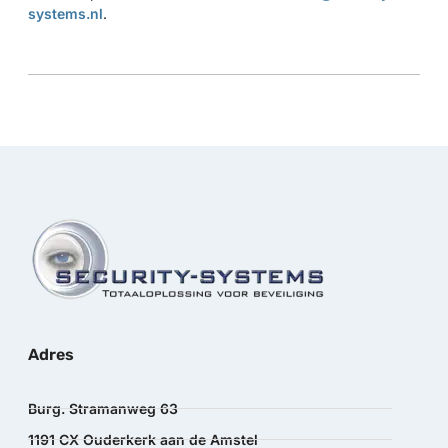
systems.nl
.
Adres
Burg. Stramanweg 63
1191 CX Ouderkerk aan de Amstel