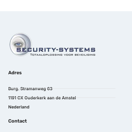
Adres
Burg. Stramanweg 63
1191 CX Ouderkerk aan de Amstel
Nederland
Contact