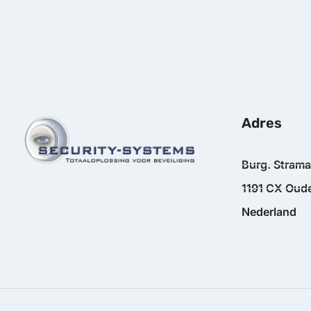
Adres
Burg. Stram
1191 CX Oude
Nederland