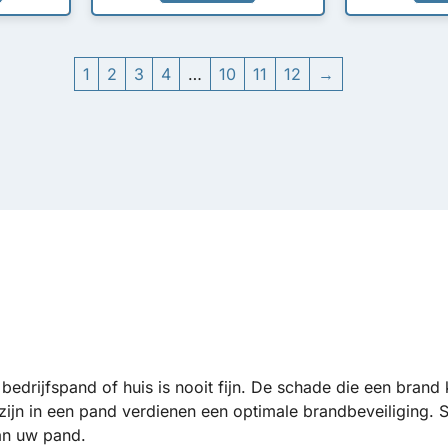
1
2
3
4
…
10
11
12
→
 bedrijfspand of huis is nooit fijn. De schade die een brand
ijn in een pand verdienen een optimale brandbeveiliging. S
an uw pand.