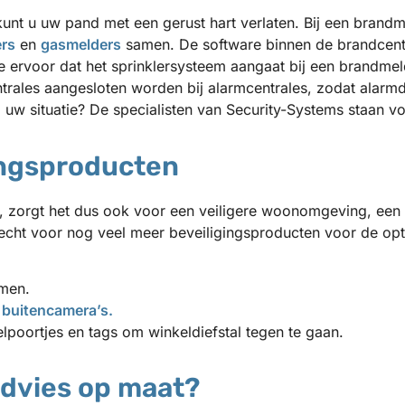
nt u uw pand met een gerust hart verlaten. Bij een brandm
rs
en
gasmelders
samen. De software binnen de brandcentr
le ervoor dat het sprinklersysteem aangaat bij een brandmeld
rales aangesloten worden bij alarmcentrales, zodat alarmd
 uw situatie? De specialisten van Security-Systems staan v
ingsproducten
zorgt het dus ook voor een veiligere woonomgeving, een c
echt voor nog veel meer beveiligingsproducten voor de optim
emen.
t
buitencamera’s.
lpoortjes en tags om winkeldiefstal tegen te gaan.
advies op maat?