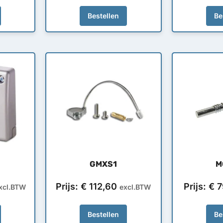
Bestellen
Be
GMXS1
M
Prijs:
€
112,60
Prijs:
€
7
xcl.BTW
excl.BTW
Bestellen
Be