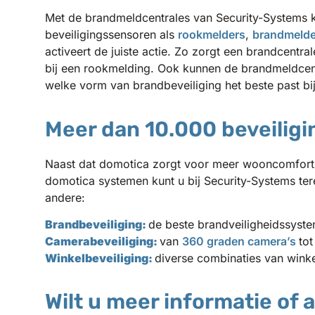
Met de brandmeldcentrales van Security-Systems ku
beveiligingssensoren als
rookmelders
,
brandmelde
activeert de juiste actie. Zo zorgt een brandcentra
bij een rookmelding. Ook kunnen de brandmeldcent
welke vorm van brandbeveiliging het beste past bij
Meer dan 10.000 beveilig
Naast dat domotica zorgt voor meer wooncomfort, 
domotica systemen kunt u bij Security-Systems ter
andere:
Brandbeveiliging:
de beste brandveiligheidssyst
Camerabeveiliging:
van
360 graden camera’s
to
Winkelbeveiliging:
diverse combinaties van winke
Wilt u meer informatie of 