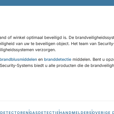
fspand of winkel optimaal beveiligd is. De brandveiligheids
ligheid van uw te beveiligen object. Het team van Security-
iligheidssystemen verzorgen.
brandblusmiddelen
en
branddetectie
middelen. Bent u opz
Security-Systems biedt u alle producten die de brandveilig
DETECTOREN
GASDETECTIE
HANDMELDERS
OVERIGE 