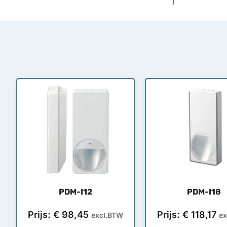
PDM-I12
PDM-I18
Prijs:
€
98,45
Prijs:
€
118,17
excl.BTW
ex