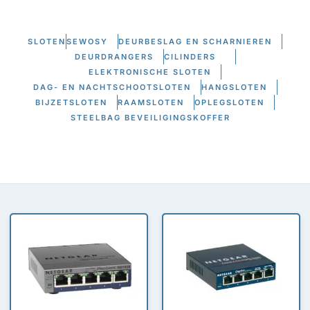
SLOTEN
SEWOSY
DEURBESLAG EN SCHARNIEREN
DEURDRANGERS
CILINDERS
ELEKTRONISCHE SLOTEN
DAG- EN NACHTSCHOOTSLOTEN
HANGSLOTEN
BIJZETSLOTEN
RAAMSLOTEN
OPLEGSLOTEN
STEELBAG BEVEILIGINGSKOFFER