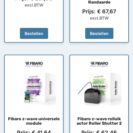
Randaarde
excl.BTW
Prijs:
€
67,67
excl.BTW
Bestellen
Bestellen
Fibaro z-wave universele
Fibaro z-wave rolluik
module
actor Roller Shutter 2
Prijs:
€
41,64
Prijs:
€
62,46