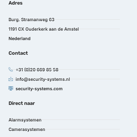
Adres
Burg. Stramanweg 63
1191 CX Ouderkerk aan de Amstel
Nederland
Contact
+31 (0)20 669 85 58
info@security-systems.nl
security-systems.com
Direct naar
Alarmsystemen
Camerasystemen