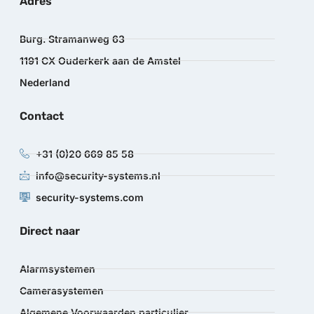
Adres
Burg. Stramanweg 63
1191 CX Ouderkerk aan de Amstel
Nederland
Contact
+31 (0)20 669 85 58
info@security-systems.nl
security-systems.com
Direct naar
Alarmsystemen
Camerasystemen
Algemene Voorwaarden particulier