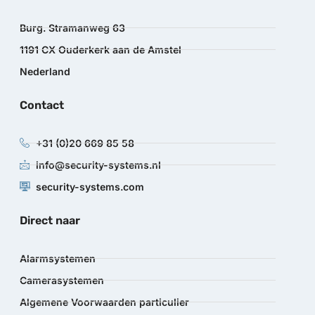
Burg. Stramanweg 63
1191 CX Ouderkerk aan de Amstel
Nederland
Contact
+31 (0)20 669 85 58
info@security-systems.nl
security-systems.com
Direct naar
Alarmsystemen
Camerasystemen
Algemene Voorwaarden particulier