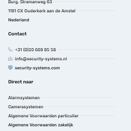
Burg. Stramanweg 63
1191 CX Ouderkerk aan de Amstel
Nederland
Contact
+31 (0)20 669 85 58
info@security-systems.nl
security-systems.com
Direct naar
Alarmsystemen
Camerasystemen
Algemene Voorwaarden particulier
Algemene Voorwaarden zakelijk