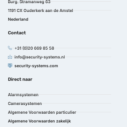
Burg. Stramanweg 63
1191 CX Ouderkerk aan de Amstel
Nederland
Contact
+31 (0)20 669 85 58
info@security-systems.nl
security-systems.com
Direct naar
Alarmsystemen
Camerasystemen
Algemene Voorwaarden particulier
Algemene Voorwaarden zakelijk