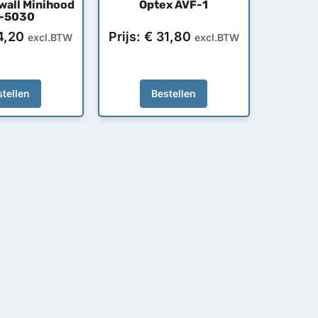
wall Minihood
Optex AVF-1
P-5030
4,20
Prijs:
€
31,80
excl.BTW
excl.BTW
tellen
Bestellen