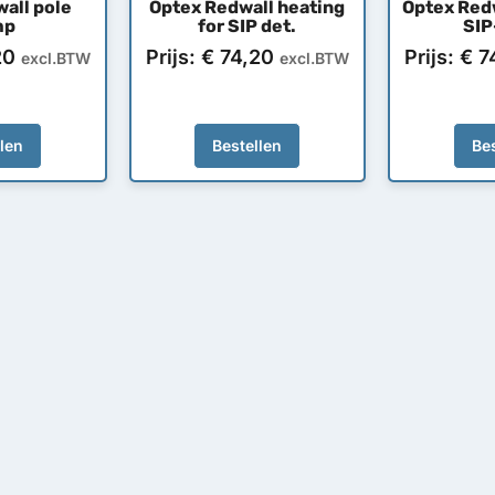
all pole
Optex Redwall heating
Optex Red
mp
for SIP det.
SI
20
Prijs:
€
74,20
Prijs:
€
7
excl.BTW
excl.BTW
llen
Bestellen
Bes