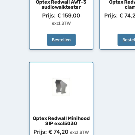
Optex Redwall AWT-3
Optex Redw
audiowalktester
cla
Prijs:
€
159,00
Prijs:
€
74,
excl.BTW
Bestellen
Beste
Optex Redwall Minihood
SIP excl5030
Prijs:
€
74,20
excl.BTW