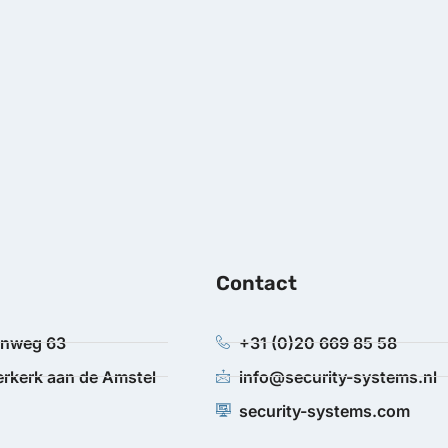
Contact
anweg 63
+31 (0)20 669 85 58
rkerk aan de Amstel
info@security-systems.nl
security-systems.com