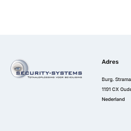
Adres
Burg. Stram
1191 CX Oude
Nederland