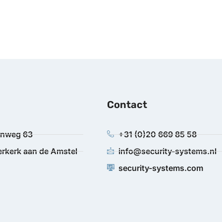
Contact
anweg 63
+31 (0)20 669 85 58
rkerk aan de Amstel
info@security-systems.nl
security-systems.com