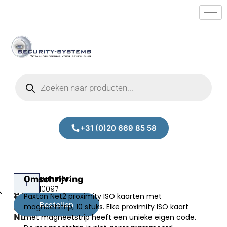
+31 (0)20 669 85 58
Paxton
Omschrijving
Prijs:
SM.40010097
692-
Paxton Net2 proximity ISO kaarten met
€
58,00
448-
Bestellen
magneetstrip, 10 stuks. Elke proximity ISO kaart
excl.BTW
NL
met magneetstrip heeft een unieke eigen code.