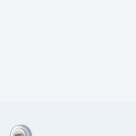
Prijs:
€
2.625,08
excl.BTW