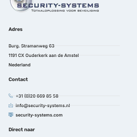
Adres
Burg. Stramanweg 63
1191 CX Ouderkerk aan de Amstel
Nederland
Contact
+31 (0)20 669 85 58
info@security-systems.nl
security-systems.com
Direct naar