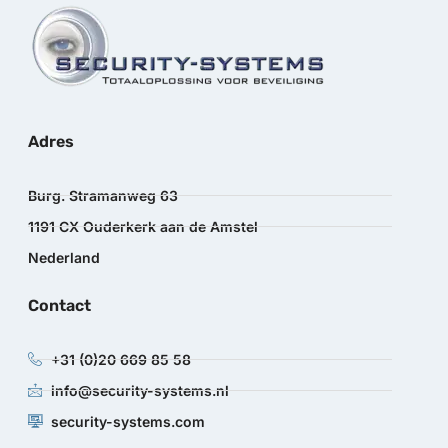
Adres
Burg. Stramanweg 63
1191 CX Ouderkerk aan de Amstel
Nederland
Contact
+31 (0)20 669 85 58
info@security-systems.nl
security-systems.com