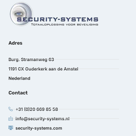
Adres
Burg. Stramanweg 63
1191 CX Ouderkerk aan de Amstel
Nederland
Contact
+31 (0)20 669 85 58
info@security-systems.nl
security-systems.com