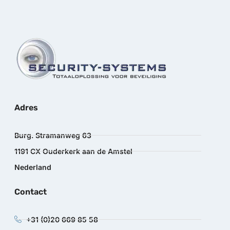
Adres
Burg. Stramanweg 63
1191 CX Ouderkerk aan de Amstel
Nederland
Contact
+31 (0)20 669 85 58