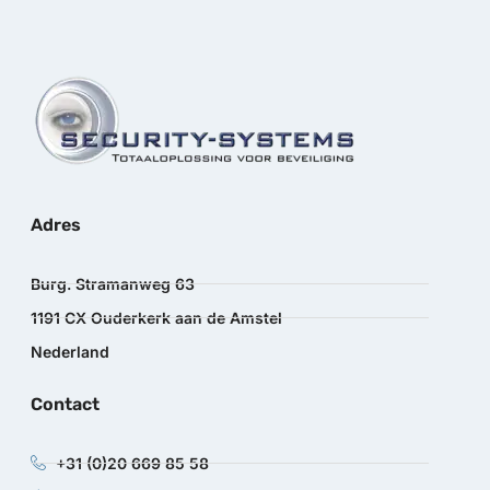
Adres
Burg. Stramanweg 63
1191 CX Ouderkerk aan de Amstel
Nederland
Contact
+31 (0)20 669 85 58