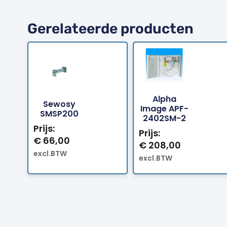
Gerelateerde producten
Alpha
Sewosy
Bestellen
Bestellen
Image APF-
SMSP200
2402SM-2
Prijs:
Prijs:
€
66,00
€
208,00
excl.BTW
excl.BTW