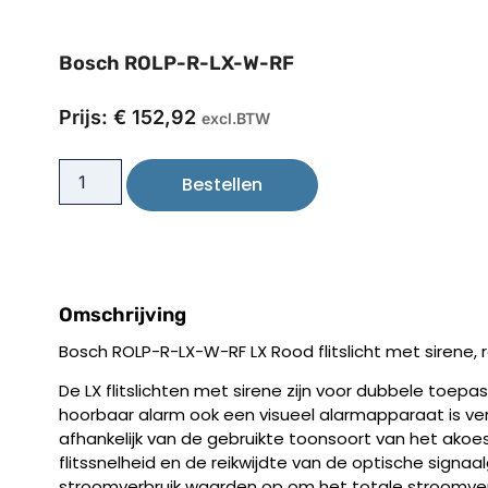
Bosch ROLP-R-LX-W-RF
Prijs:
€
152,92
excl.BTW
Bestellen
Omschrijving
Bosch ROLP-R-LX-W-RF LX Rood flitslicht met sirene,
De LX flitslichten met sirene zijn voor dubbele toep
hoorbaar alarm ook een visueel alarmapparaat is vere
afhankelijk van de gebruikte toonsoort van het ako
flitssnelheid en de reikwijdte van de optische signaa
stroomverbruik waarden op om het totale stroomverbr