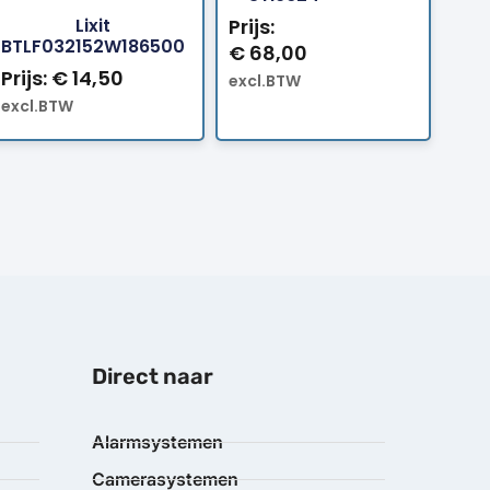
Lixit
Prijs:
BTLF032152W186500
€
68,00
Prijs:
€
14,50
excl.BTW
excl.BTW
Direct naar
Alarmsystemen
Camerasystemen