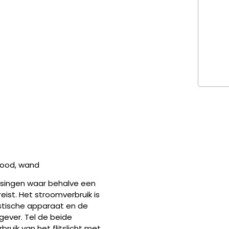
 rood, wand
assingen waar behalve een
ist. Het stroomverbruik is
estische apparaat en de
lgever. Tel de beide
uik van het flitslicht met