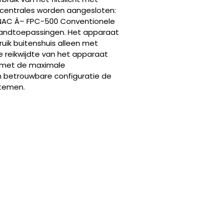
centrales worden aangesloten:
 NAC Â– FPC-500 Conventionele
wandtoepassingen. Het apparaat
ruik buitenshuis alleen met
e reikwijdte van het apparaat
g met de maximale
 betrouwbare configuratie de
stemen.