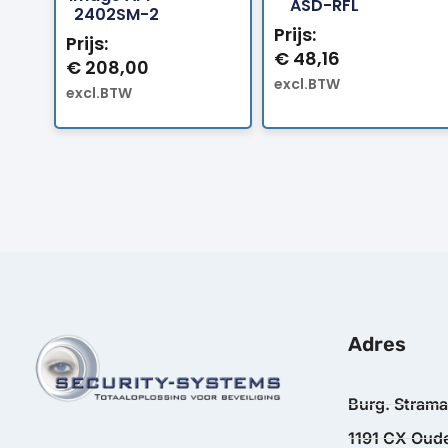
ASD-RFL
2402SM-2
Prijs:
Prijs:
€
48,16
€
208,00
excl.BTW
excl.BTW
Adres
Burg. Stram
1191 CX Oude