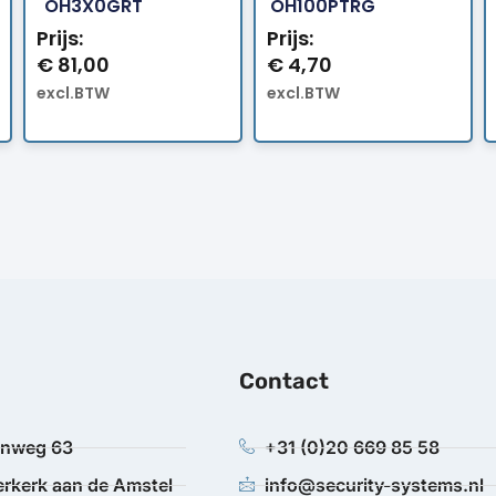
OH3X0GRT
OH100PTRG
Prijs:
Prijs:
€
81,00
€
4,70
excl.BTW
excl.BTW
Contact
anweg 63
+31 (0)20 669 85 58
rkerk aan de Amstel
info@security-systems.nl