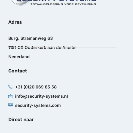
Adres
Burg. Stramanweg 63
1191 CX Ouderkerk aan de Amstel
Nederland
Contact
+31 (0)20 669 85 58
info@security-systems.nl
security-systems.com
Direct naar