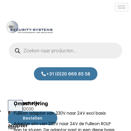
+31 (0)20 669 85 58
Fulleon
Omschrijving
Fulleon
Prijs:
SM.50012030
adaptor
230V
Fulleon adaptor van 230V naar 24V excl basis
€
46,00
van
base
Bestellen
excl.BTW
230V
Adaptor om van 230V naar 24V de Fulleon ROLP
adapter
naar
aan te sturen. De adaptor past in een diepe basis