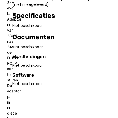
24V
(niet meegeleverd)
excl
basis
Specificaties
Adaptor
om
Niet beschikbaar
van
Documenten
230V
naar
Niet beschikbaar
24V
de
Handleidingen
Fulleon
ROLP
Niet beschikbaar
aan
Software
te
sturen.
Niet beschikbaar
De
adaptor
past
in
een
diepe