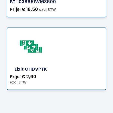
BTLI036651W163600
Prijs:
€
18,50
excl.BTW
Bestellen
Lixit OHDVPTK
Prijs:
€
2,60
excl.BTW