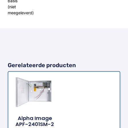
basis
(niet
meegeleverd)
Gerelateerde producten
Bestellen
Alpha Image
APF-2401SM-2