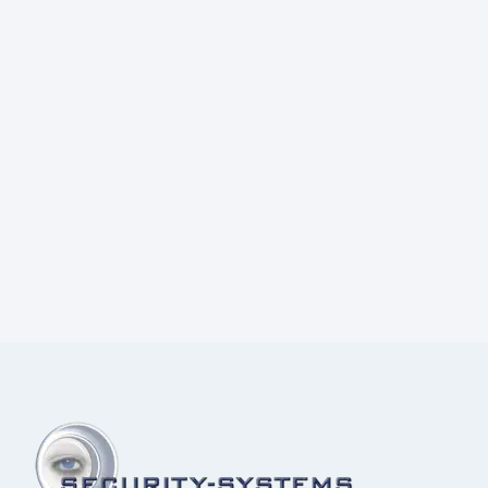
Prijs:
€
70,00
excl.BTW