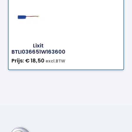
Bestellen
Lixit
BTLI036651W163600
Prijs:
€
18,50
excl.BTW