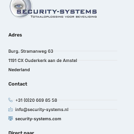
Adres
Burg. Stramanweg 63
1191 CX Ouderkerk aan de Amstel
Nederland
Contact
+31 (0)20 669 85 58
info@security-systems.nl
security-systems.com
Direct naar