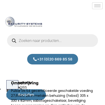
+31 (0)20 669 85 58
Pulsar
Omschrijving
Prijs:
SM.30350165
EN54C-
Pulsar EN 54 gecertificeerde geschakelde voeding
€
336,00
2A7
Bestellen
27,6VDC 2A in metalen behuizing (hxbxd) 305 x
excl.BTW
330 x 82mm, sabotageschakelaar, beveiliging