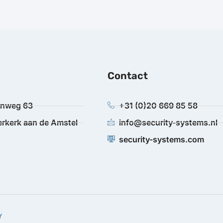
Contact
anweg 63
+31 (0)20 669 85 58
rkerk aan de Amstel
info@security-systems.nl
security-systems.com
Y