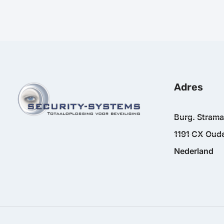
Adres
Burg. Stram
1191 CX Oude
Nederland