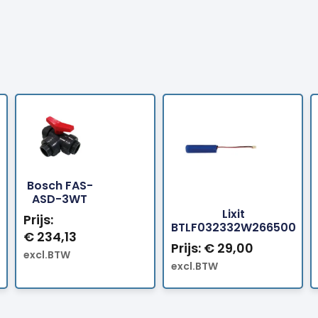
Bosch FAS-
Bestellen
Bes
ASD-3WT
Lixit
Prijs:
BTLF032332W266500
€
234,13
Prijs:
€
29,00
excl.BTW
excl.BTW