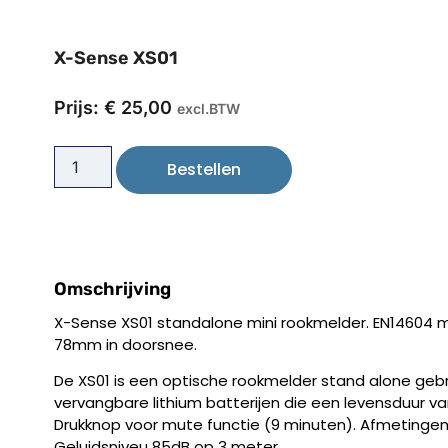
X-Sense XS01
Prijs:
€
25,00
excl.BTW
Bestellen
Omschrijving
X-Sense XS01 standalone mini rookmelder. EN14604 met
78mm in doorsnee.
De XS01 is een optische rookmelder stand alone gebru
vervangbare lithium batterijen die een levensduur v
Drukknop voor mute functie (9 minuten). Afmeting
Geluidsniveu 85dB op 3 meter.