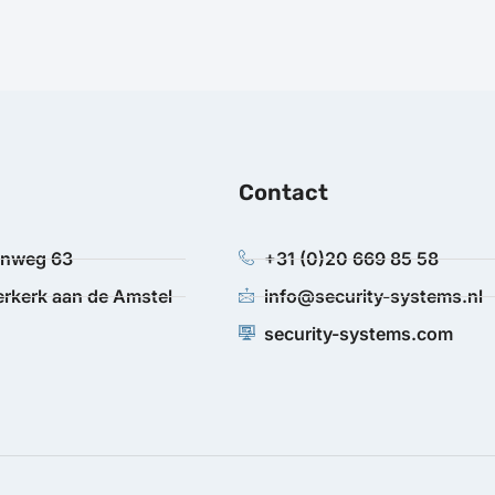
Contact
anweg 63
+31 (0)20 669 85 58
rkerk aan de Amstel
info@security-systems.nl
security-systems.com