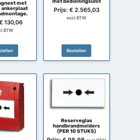
met bedieningsunit
agneet met
e ankerplaat
Prijs:
€
2.565,03
ndmontage.
excl.BTW
€
130,06
cl.BTW
tellen
Bestellen
Reserveglas
handbrandmelders
(PER 10 STUKS)
Prijs:
€
98,98