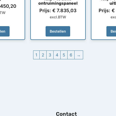
ontruimingspaneel
uit
450,20
Prijs:
€
7.835,03
Prijs:
€
BTW
excl.BTW
ex
llen
Bestellen
Bes
1
2
3
4
5
6
→
Contact