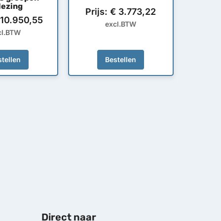
lezing
Prijs:
€
3.773,22
10.950,55
excl.BTW
cl.BTW
tellen
Bestellen
Direct naar