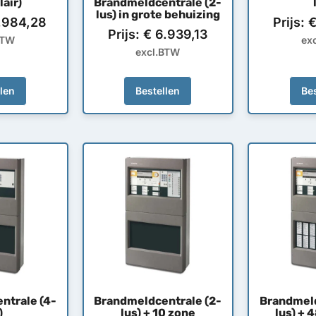
air)
Brandmeldcentrale (2-
lus) in grote behuizing
.984,28
Prijs:
Prijs:
€
6.939,13
BTW
ex
excl.BTW
llen
Bestellen
Bes
ntrale (4-
Brandmeldcentrale (2-
Brandmeld
)
lus) + 10 zone
lus) + 