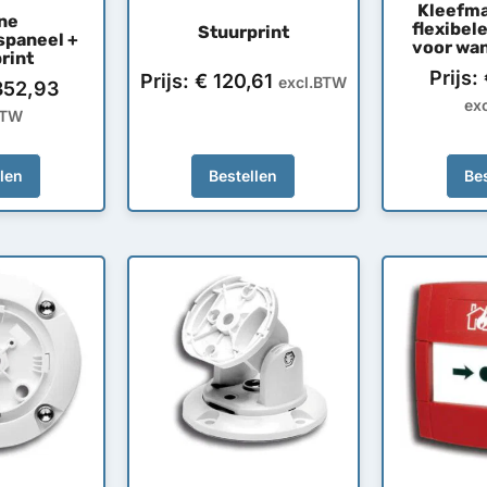
Kleefm
ne
flexibel
Stuurprint
spaneel +
voor wa
rint
Prijs:
Prijs:
€
120,61
excl.BTW
52,93
ex
BTW
llen
Bestellen
Bes