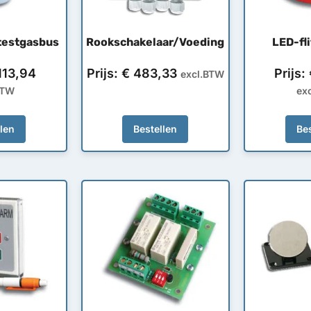
testgasbus
Rookschakelaar/Voeding
LED-fl
13,94
Prijs:
€
483,33
Prijs:
excl.BTW
BTW
ex
llen
Bestellen
Bes