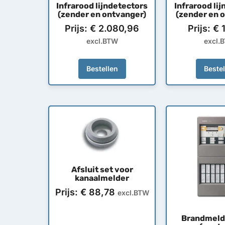
Infrarood lijndetectors
Infrarood li
(zender en ontvanger)
(zender en 
Prijs:
€
2.080,96
Prijs:
€
1
excl.BTW
excl.
Bestellen
Beste
Afsluit set voor
kanaalmelder
Prijs:
€
88,78
excl.BTW
Brandmeld