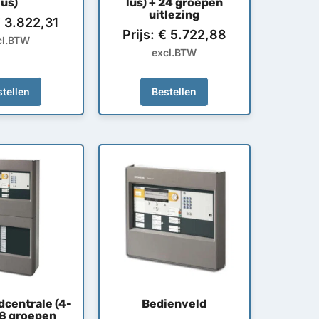
lus)
lus) + 24 groepen
uitlezing
€
3.822,31
Prijs:
€
5.722,88
cl.BTW
excl.BTW
tellen
Bestellen
centrale (4-
Bedienveld
48 groepen