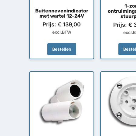
1-zo
Buitennevenindicator
ontruiming
met wartel 12-24V
stuurp
Prijs:
€
139,00
Prijs:
€
3
excl.BTW
excl.
Bestellen
Beste