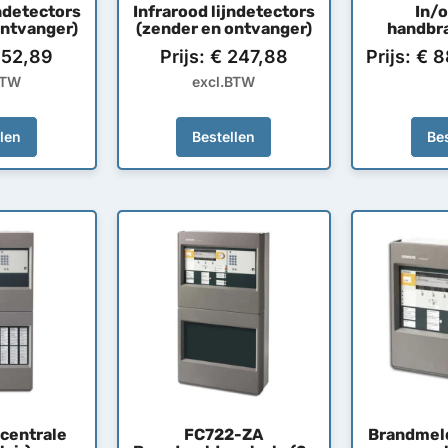
jndetectors
Infrarood lijndetectors
In/
ontvanger)
(zender en ontvanger)
handbr
52,89
Prijs:
€
247,88
Prijs:
€
8
BTW
excl.BTW
llen
Bestellen
Bes
centrale
FC722-ZA
Brandmeld