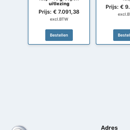
uitlezing
Prijs:
€
9.
Prijs:
€
7.091,38
excl.
excl.BTW
Bestellen
Beste
Adres