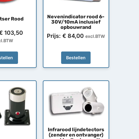
Nevenindicator rood 6-
itser Rood
30V/10mA inclusief
opbouwrand
€
103,50
Prijs:
€
84,00
excl.BTW
cl.BTW
tellen
Bestellen
Infrarood lijndetectors
(zender en ontvanger)