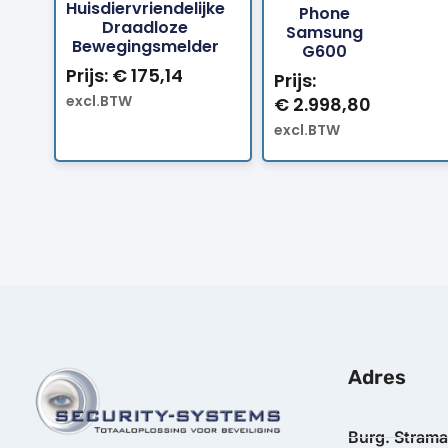
Huisdiervriendelijke
Phone
Draadloze
Samsung
Bewegingsmelder
G600
Prijs:
€
175,14
Prijs:
excl.BTW
€
2.998,80
excl.BTW
Adres
Burg. Stram