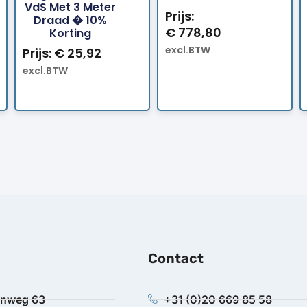
VdS Met 3 Meter
Prijs:
Draad � 10%
€
778,80
Korting
excl.BTW
Prijs:
€
25,92
excl.BTW
Contact
anweg 63
+31 (0)20 669 85 58