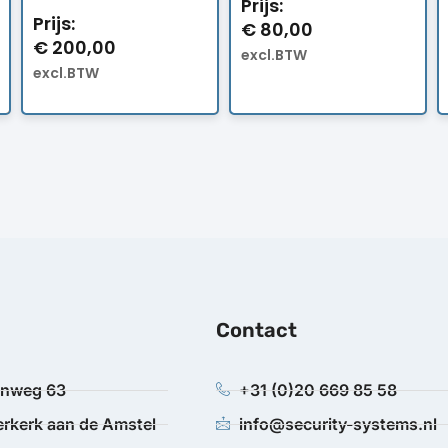
Prijs:
Prijs:
€
80,00
€
200,00
excl.BTW
excl.BTW
Contact
anweg 63
+31 (0)20 669 85 58
rkerk aan de Amstel
info@security-systems.nl