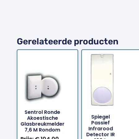
Gerelateerde producten
Bestellen
Bestellen
Sentrol Ronde
Spiegel
Akoestische
Passief
Glasbreukmelder
Infrarood
7,6 M Rondom
Detector IR
Prijs:
€
104,00