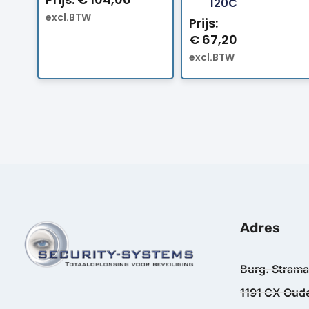
120C
excl.BTW
Prijs:
€
67,20
excl.BTW
Adres
Burg. Stram
1191 CX Oude