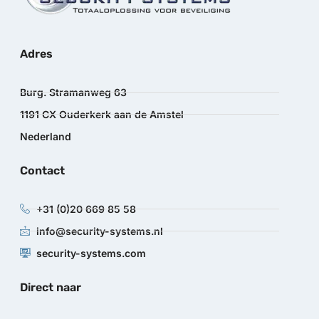
Adres
Burg. Stramanweg 63
1191 CX Ouderkerk aan de Amstel
Nederland
Contact
+31 (0)20 669 85 58
info@security-systems.nl
security-systems.com
Direct naar