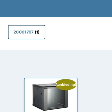
20001797
(1)
Aanbieding!