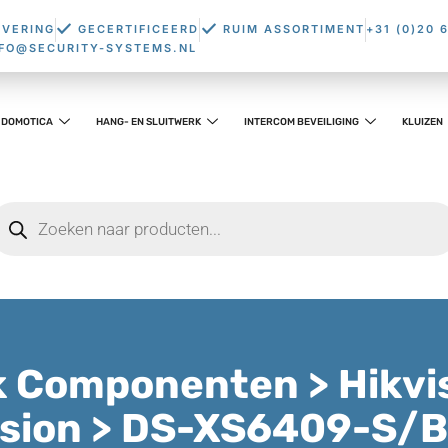
EVERING
GECERTIFICEERD
RUIM ASSORTIMENT
+31 (0)20 
NFO@SECURITY-SYSTEMS.NL
DOMOTICA
HANG- EN SLUITWERK
INTERCOM BEVEILIGING
KLUIZEN
k Componenten > Hikvi
ision > DS-XS6409-S/