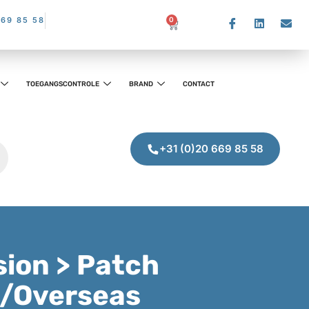
669 85 58
0
TOEGANGSCONTROLE
BRAND
CONTACT
+31 (0)20 669 85 58
sion > Patch
B/Overseas