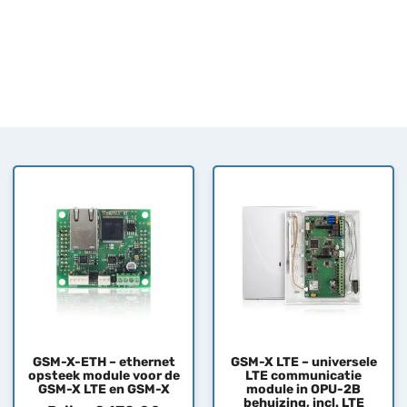
GSM-X-ETH – ethernet
GSM-X LTE – universele
opsteek module voor de
LTE communicatie
GSM-X LTE en GSM-X
module in OPU-2B
behuizing, incl. LTE