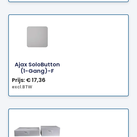
Bestellen
Ajax SoloButton
(1-Gang)-F
Prijs:
€
17,36
excl.BTW