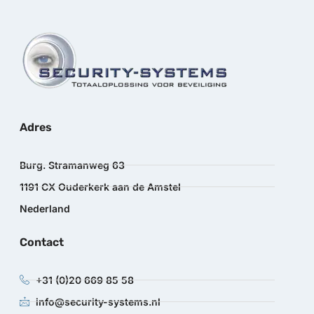
Adres
Burg. Stramanweg 63
1191 CX Ouderkerk aan de Amstel
Nederland
Contact
+31 (0)20 669 85 58
info@security-systems.nl