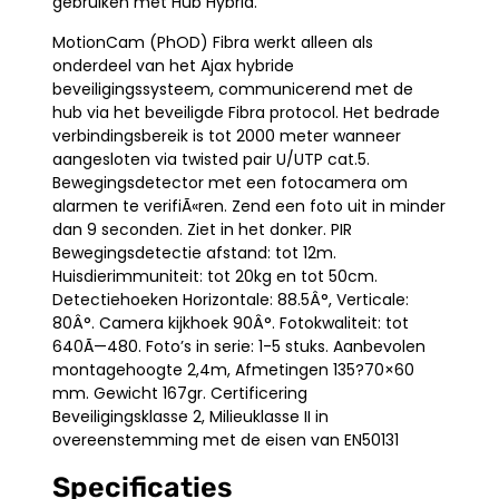
gebruiken met Hub Hybrid.
MotionCam (PhOD) Fibra werkt alleen als
onderdeel van het Ajax hybride
beveiligingssysteem, communicerend met de
hub via het beveiligde Fibra protocol. Het bedrade
verbindingsbereik is tot 2000 meter wanneer
aangesloten via twisted pair U/UTP cat.5.
Bewegingsdetector met een fotocamera om
alarmen te verifiÃ«ren. Zend een foto uit in minder
dan 9 seconden. Ziet in het donker. PIR
Bewegingsdetectie afstand: tot 12m.
Huisdierimmuniteit: tot 20kg en tot 50cm.
Detectiehoeken Horizontale: 88.5Â°, Verticale:
80Â°. Camera kijkhoek 90Â°. Fotokwaliteit: tot
640Ã—480. Foto’s in serie: 1-5 stuks. Aanbevolen
montagehoogte 2,4m, Afmetingen 135?70×60
mm. Gewicht 167gr. Certificering
Beveiligingsklasse 2, Milieuklasse II in
overeenstemming met de eisen van EN50131
Specificaties