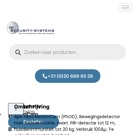
+31 (0)20 669 85 58
FibraÃ‚
Omschrijving
Prijs:
SM.30401029
MotionCam
Ajax Fibra MotionCam (PhOD), Bewegingsdetector
€
206,00
(PhOD)-
Bestellen
met fotoverificatie, zwart. PIR-detectie tot 12 m,
excl.BTW
B
huisdierimmuniteit tot 20 kg, Verbruik 100Âµ. Te