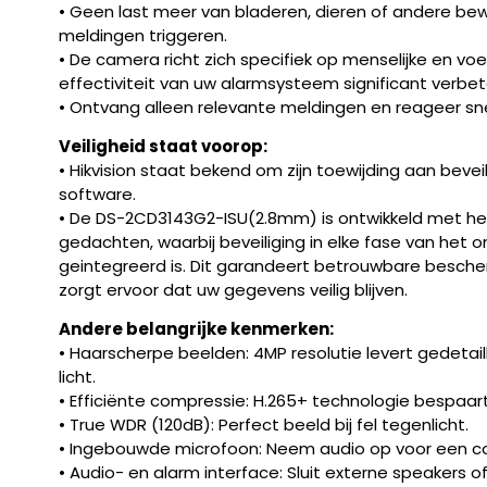
• Geen last meer van bladeren, dieren of andere b
meldingen triggeren.
• De camera richt zich specifiek op menselijke en voe
effectiviteit van uw alarmsysteem significant verbet
• Ontvang alleen relevante meldingen en reageer sne
Veiligheid staat voorop:
• Hikvision staat bekend om zijn toewijding aan beveil
software.
• De DS-2CD3143G2-ISU(2.8mm) is ontwikkeld met het 
gedachten, waarbij beveiliging in elke fase van het 
geintegreerd is. Dit garandeert betrouwbare besch
zorgt ervoor dat uw gegevens veilig blijven.
Andere belangrijke kenmerken:
• Haarscherpe beelden: 4MP resolutie levert gedetaill
licht.
• Efficiënte compressie: H.265+ technologie bespaa
• True WDR (120dB): Perfect beeld bij fel tegenlicht.
• Ingebouwde microfoon: Neem audio op voor een co
• Audio- en alarm interface: Sluit externe speakers o