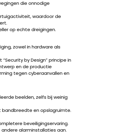
ewegingen die onnodige
rtuigactiviteit, waardoor de
ert.
ller op echte dreigingen.
iging, zowel in hardware als
“Security by Design” principe in
ontwerp en de productie
erming tegen cyberaanvallen en
eerde beelden, zelfs bij weinig
rt bandbreedte en opslagruimte.
mpletere beveiligingservaring.
f andere alarminstallaties aan.