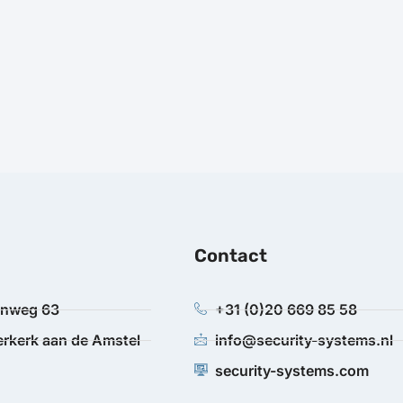
Contact
anweg 63
+31 (0)20 669 85 58
rkerk aan de Amstel
info@security-systems.nl
security-systems.com