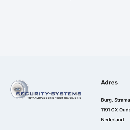
Adres
Burg. Stram
1191 CX Oude
Nederland