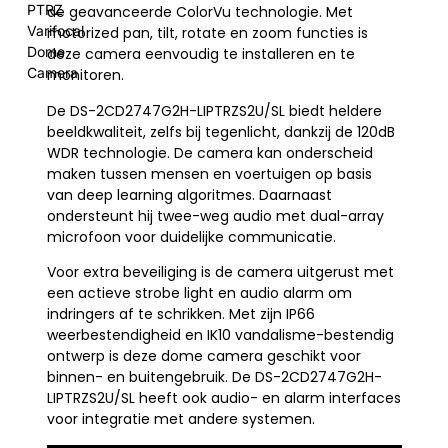
PTRZ
de geavanceerde ColorVu technologie. Met
Varifocal
motorized pan, tilt, rotate en zoom functies is
Dome
deze camera eenvoudig te installeren en te
Camera
monitoren.
De DS-2CD2747G2H-LIPTRZS2U/SL biedt heldere
beeldkwaliteit, zelfs bij tegenlicht, dankzij de 120dB
WDR technologie. De camera kan onderscheid
maken tussen mensen en voertuigen op basis
van deep learning algoritmes. Daarnaast
ondersteunt hij twee-weg audio met dual-array
microfoon voor duidelijke communicatie.
Voor extra beveiliging is de camera uitgerust met
een actieve strobe light en audio alarm om
indringers af te schrikken. Met zijn IP66
weerbestendigheid en IK10 vandalisme-bestendig
ontwerp is deze dome camera geschikt voor
binnen- en buitengebruik. De DS-2CD2747G2H-
LIPTRZS2U/SL heeft ook audio- en alarm interfaces
voor integratie met andere systemen.