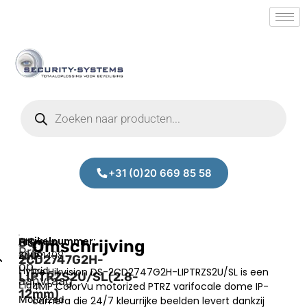
+31 (0)20 669 85 58
DS-
Hikvision
Omschrijving
Prijs
20001498
4MP
2CD2747G2H-
op
Hybrid
De Hikvision DS-2CD2747G2H-LIPTRZS2U/SL is een
LIPTRZS2U/SL(2.8-
aanvraag
Light
4MP ColorVu motorized PTRZ varifocale dome IP-
12mm)
Motorized
camera die 24/7 kleurrijke beelden levert dankzij