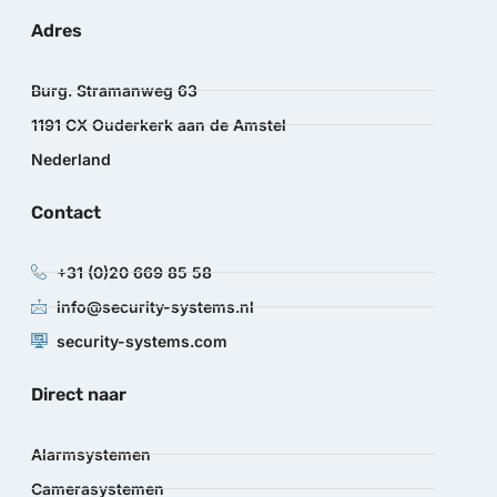
Adres
Burg. Stramanweg 63
1191 CX Ouderkerk aan de Amstel
Nederland
Contact
+31 (0)20 669 85 58
info@security-systems.nl
security-systems.com
Direct naar
Alarmsystemen
Camerasystemen