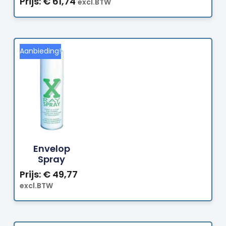
Prijs:
€
61,74
excl.BTW
Aanbieding!
Bestellen
Envelop
Spray
Prijs:
€
49,77
excl.BTW