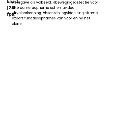
kaart
weergave als volbeeld, 4bewegingsdetectie voor
(25
elke cameraopname schemavideo
uitvalherkenning, historisch logvideo singleframe
fps)
export functiesopnames van voor en na het
alarm