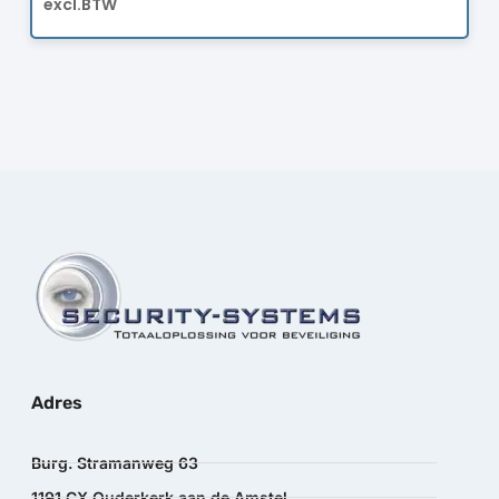
excl.BTW
Adres
Burg. Stramanweg 63
1191 CX Ouderkerk aan de Amstel