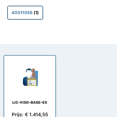
40011056
(1)
LIC-VISO-BASE-EX
Prijs:
€
1.414,55