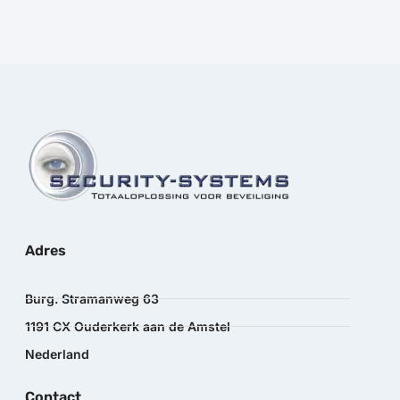
Adres
Burg. Stramanweg 63
1191 CX Ouderkerk aan de Amstel
Nederland
Contact