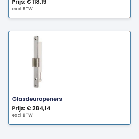
Prijs:
€
118,19
excl.BTW
Bestellen
Glasdeuropeners
Prijs:
€
284,14
excl.BTW