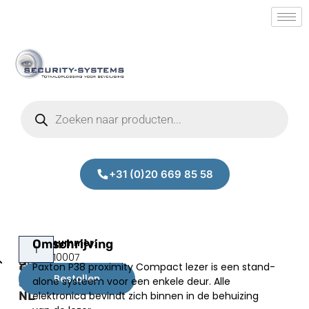
+31 (0)20 669 85 58
Paxton
Omschrijving
Prijs:
SM.40010007
333-
Paxton P38 proximity Compact lezer is een stand-
€
219,00
210-
Bestellen
alone systeem voor een enkele deur. Alle
excl.BTW
NL
elektronica bevindt zich binnen in de behuizing