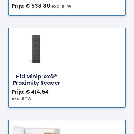
Prijs:
€
538,80
excl.BTW
Bestellen
Hid Miniproxâ®
Proximity Reader
Prijs:
€
414,54
excl.BTW