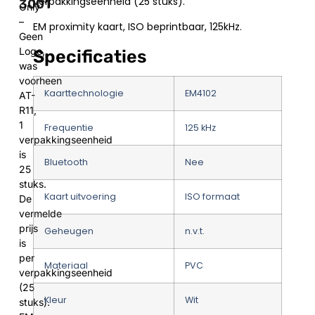
verpakkingseenheid (25 stuks).
3001
Only
–
EM proximity kaart, ISO beprintbaar, 125kHz.
Geen
Logo,
Specificaties
was
voorheen
Kaarttechnologie
EM4102
AT-
R11,
1
Frequentie
125 kHz
verpakkingseenheid
is
Bluetooth
Nee
25
stuks.
Kaart uitvoering
ISO formaat
De
vermelde
prijs
Geheugen
n.v.t.
is
per
Materiaal
PVC
verpakkingseenheid
(25
Kleur
Wit
stuks).