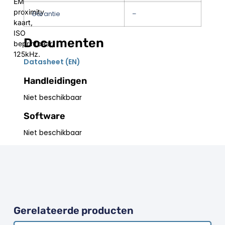
EM
proximity
Garantie
–
kaart,
ISO
Documenten
beprintbaar,
125kHz.
Datasheet (EN)
Handleidingen
Niet beschikbaar
Software
Niet beschikbaar
Gerelateerde producten