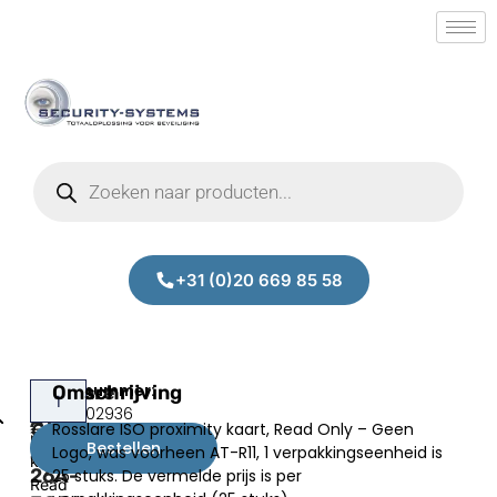
+31 (0)20 669 85 58
Rosslare
Omschrijving
Rosslare
Prijs:
SM.40002936
ISO
AT-
Rosslare ISO proximity kaart, Read Only – Geen
€
44,00
proximity
ERS-
Bestellen
Logo, was voorheen AT-R11, 1 verpakkingseenheid is
excl.BTW
kaart,
26A-
25 stuks. De vermelde prijs is per
Read