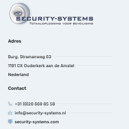
Adres
Burg. Stramanweg 63
1191 CX Ouderkerk aan de Amstel
Nederland
Contact
+31 (0)20 669 85 58
info@security-systems.nl
security-systems.com