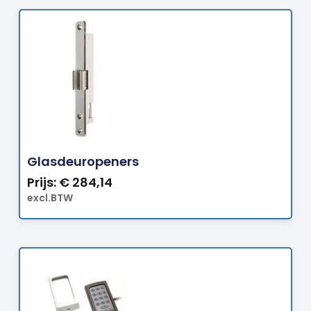
Bestellen
Glasdeuropeners
Prijs:
€
284,14
excl.BTW