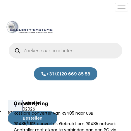
+31 (0)20 669 85 58
Rosslare
Omschrijving
Prijs:
SM.40002925
MD-
Rosslare converter van RS485 naar USB
€
51,00
14U
Bestellen
excl.BTW
RS485/USB converter. Gebruikt om RS485 netwerk
Controller met elkaar te verbinden aan een PC via