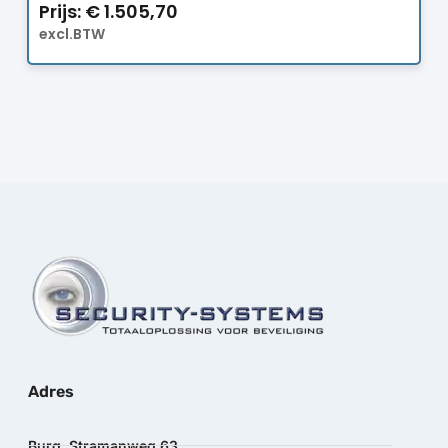
Prijs:
€
1.505,70
excl.BTW
Adres
Burg. Stramanweg 63